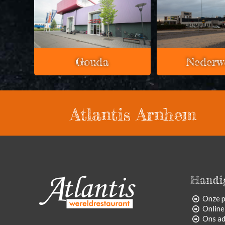
Gouda
Nederw
Atlantis Arnhem
Handig
Onze p
Online
Ons ad