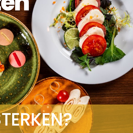
ten
STERKEN?