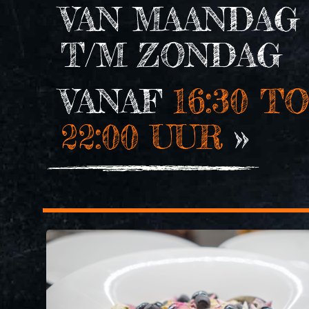
VAN MAANDAG
T/M ZONDAG
VANAF
16:30 T
22:00 UUR
»