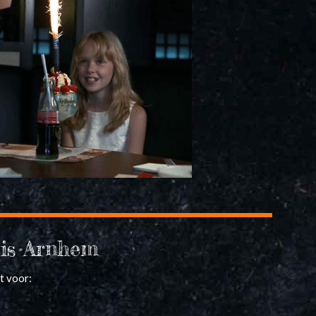
tis Arnhem
t voor: