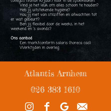
collega’s (vanaf 16 jaar) voor in de spoelkeuken.
· Vind je het leuk om alles schoon te houden?
· Heb jij uitstekende hygiëne?
· Hou jij niet van stilzitten en afwachten tot
er wat gebeurt?
· Ben jij flexibel door de weeks, in het
weekend en ’s avonds?
Ons aanbod
· Een marktconform salaris (horeca cao)
· Werktijden in overleg
Atlantis Arnhem
026 383 1610